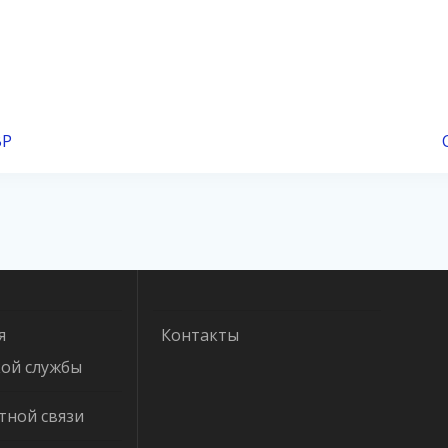
ВР
я
Контакты
кой службы
тной связи